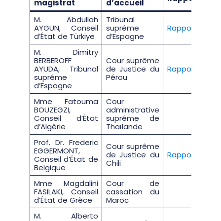
magistrat
d’accueil
M. Abdullah
Tribunal
AYGÜN, Conseil
suprême
Rapport
d’État de Türkiye
d’Espagne
M. Dimitry
BERBEROFF
Cour suprême
AYUDA, Tribunal
de Justice du
Rapport
suprême
Pérou
d’Espagne
Mme Fatouma
Cour
BOUZEGZI,
administrative
Conseil d’État
suprême de
d’Algérie
Thaïlande
Prof. Dr. Frederic
Cour suprême
EGGERMONT,
de Justice du
Rapport
Conseil d’État de
Chili
Belgique
Mme Magdalini
Cour de
FASILAKI, Conseil
cassation du
d’État de Grèce
Maroc
M. Alberto