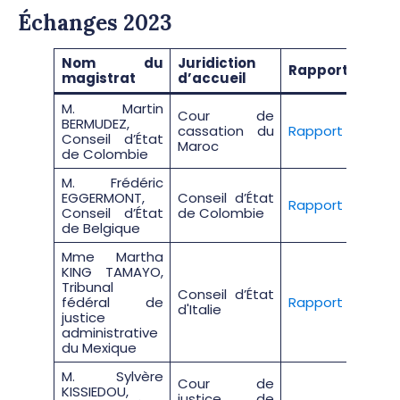
Échanges 2023
Nom du
Juridiction
Rapport
magistrat
d’accueil
M. Martin
Cour de
BERMUDEZ,
cassation du
Rapport
Conseil d’État
Maroc
de Colombie
M. Frédéric
EGGERMONT,
Conseil d’État
Rapport
Conseil d’État
de Colombie
de Belgique
Mme Martha
KING TAMAYO,
Tribunal
Conseil d’État
fédéral de
Rapport
d'Italie
justice
administrative
du Mexique
M. Sylvère
Cour de
KISSIEDOU,
justice de