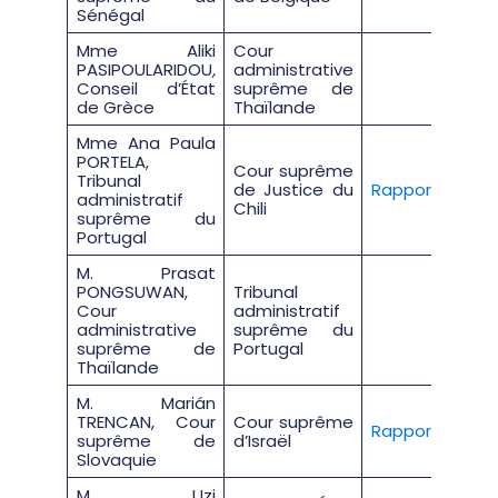
Sénégal
Mme Aliki
Cour
PASIPOULARIDOU
,
administrative
Conseil d’État
suprême de
de Grèce
Thaïlande
Mme Ana Paula
PORTELA,
Cour suprême
Tribunal
de Justice du
Rapport
administratif
Chili
suprême du
Portugal
M. Prasat
PONGSUWAN,
Tribunal
Cour
administratif
administrative
suprême du
suprême de
Portugal
Thaïlande
M. Marián
TRENCAN, Cour
Cour suprême
Rapport
suprême de
d’Israël
Slovaquie
M. Uzi