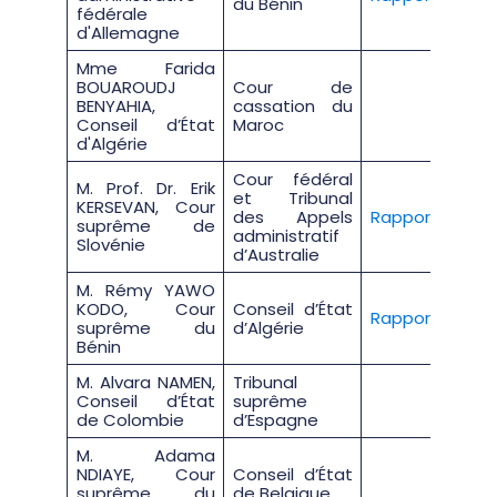
du Bénin
fédérale
d'Allemagne
Mme Farida
BOUAROUDJ
Cour de
BENYAHIA,
cassation du
Conseil d’État
Maroc
d'Algérie
Cour fédéral
M. Prof. Dr. Erik
et Tribunal
KERSEVAN, Cour
des Appels
Rapport
suprême de
administratif
Slovénie
d’Australie
M. Rémy YAWO
KODO, Cour
Conseil d’État
Rapport
suprême du
d’Algérie
Bénin
M. Alvara NAMEN,
Tribunal
Conseil d’État
suprême
de Colombie
d’Espagne
M. Adama
NDIAYE, Cour
Conseil d’État
suprême du
de Belgique