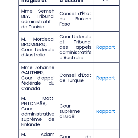
magistrat
d’accueil
Mme Semeh
Conseil d’État
BEY, Tribunal
du Burkina
administratif
Faso
de Tunisie
Cour fédérale
M. Mordecai
et Tribunal
BROMBERG,
des appels
Rapport
Cour fédérale
administratifs
d’Australie
d’Australie
Mme Johanne
GAUTHIER,
Conseil d’État
Cour d’appel
Rapport
de Turquie
fédérale du
Canada
M. Matti
PELLONPÄA,
Cour
Cour
suprême
Rapport
administrative
d'Israël
suprême de
Finlande
M. Adam
Cour de