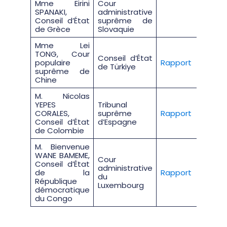
Mme Eirini
Cour
SPANAKI,
administrative
Conseil d’État
suprême de
de Grèce
Slovaquie
Mme Lei
TONG, Cour
Conseil d’État
populaire
Rapport
de Türkiye
suprême de
Chine
M. Nicolas
YEPES
Tribunal
CORALES,
suprême
Rapport
Conseil d’État
d’Espagne
de Colombie
M. Bienvenue
WANE BAMEME,
Cour
Conseil d’État
administrative
de la
Rapport
du
République
Luxembourg
démocratique
du Congo