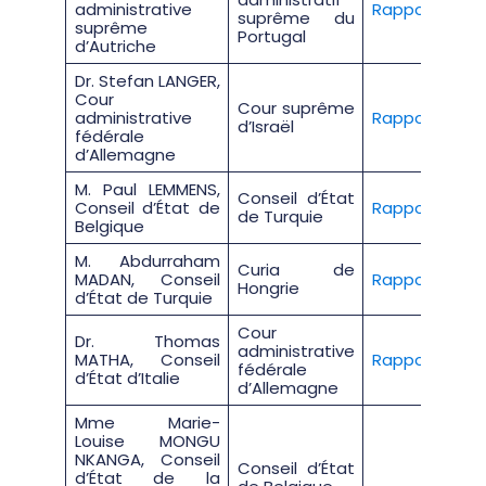
administrative
Rapport
suprême du
suprême
Portugal
d’Autriche
Dr. Stefan LANGER,
Cour
Cour suprême
administrative
Rapport
d’Israël
fédérale
d’Allemagne
M. Paul LEMMENS,
Conseil d’État
Conseil d’État de
Rapport
de Turquie
Belgique
M. Abdurraham
Curia de
MADAN, Conseil
Rapport
Hongrie
d’État de Turquie
Cour
Dr. Thomas
administrative
MATHA, Conseil
Rapport
fédérale
d’État d’Italie
d’Allemagne
Mme Marie-
Louise MONGU
NKANGA, Conseil
Conseil d’État
d’État de la