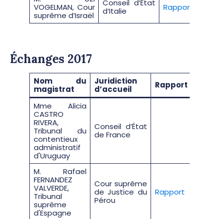
Conseil d’État
VOGELMAN, Cour
Rapport
d’Italie
suprême d’Israël
Échanges 2017
Nom du
Juridiction
Rapport
magistrat
d’accueil
Mme Alicia
CASTRO
RIVERA,
Conseil d’État
Tribunal du
de France
contentieux
administratif
d'Uruguay
M. Rafael
FERNANDEZ
Cour suprême
VALVERDE,
de Justice du
Rapport
Tribunal
Pérou
suprême
d'Espagne