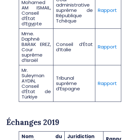
Mohamed
administrative
AM ISMAIL,
suprême de
Rapport
Conseil
République
d’État
Tchèque
d’Egypte
Mme.
Daphné
BARAK EREZ,
Conseil d’État
Rapport
Cour
d’Italie
suprême
d’Israël
Mr.
Suleyman
Tribunal
AYDIN,
suprême
Rapport
Conseil
d’Espagne
d’État de
Türkiye
Échanges 2019
Nom du
Juridiction
Rapport