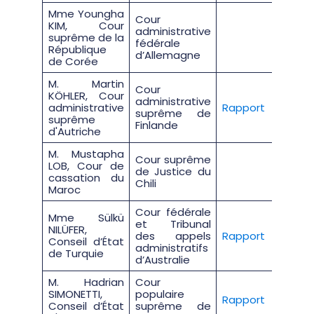
Mme Youngha
Cour
KIM, Cour
administrative
suprême de la
fédérale
République
d’Allemagne
de Corée
M. Martin
Cour
KÖHLER, Cour
administrative
administrative
Rapport
suprême de
suprême
Finlande
d'Autriche
M. Mustapha
Cour suprême
LOB, Cour de
de Justice du
cassation du
Chili
Maroc
Cour fédérale
Mme Sülkü
et Tribunal
NILÜFER,
des appels
Rapport
Conseil d’État
administratifs
de Turquie
d’Australie
M. Hadrian
Cour
SIMONETTI,
populaire
Rapport
Conseil d’État
suprême de