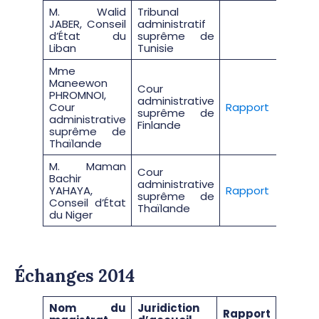
M. Walid
Tribunal
JABER, Conseil
administratif
d’État du
suprême de
Liban
Tunisie
Mme
Maneewon
Cour
PHROMNOI,
administrative
Cour
Rapport
suprême de
administrative
Finlande
suprême de
Thaïlande
M. Maman
Cour
Bachir
administrative
YAHAYA,
Rapport
suprême de
Conseil d’État
Thaïlande
du Niger
Échanges 2014
Nom du
Juridiction
Rapport