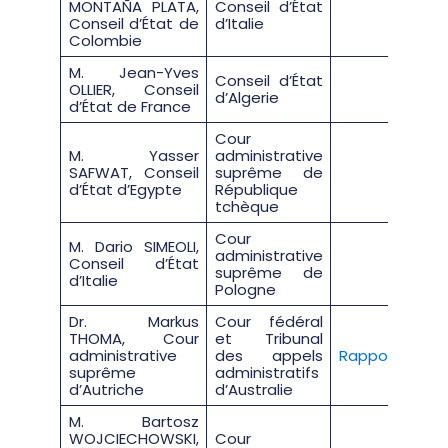
MONTAÑA PLATA,
Conseil d’État
Conseil d’État de
d’Italie
Colombie
M. Jean-Yves
Conseil d’État
OLLIER, Conseil
d’Algerie
d’État de France
Cour
M. Yasser
administrative
SAFWAT, Conseil
suprême de
d’État d’Egypte
République
tchèque
Cour
M. Dario SIMEOLI,
administrative
Conseil d’État
suprême de
d’Italie
Pologne
Dr. Markus
Cour fédéral
THOMA, Cour
et Tribunal
administrative
des appels
Rapport
suprême
administratifs
d’Autriche
d’Australie
M. Bartosz
WOJCIECHOWSKI,
Cour