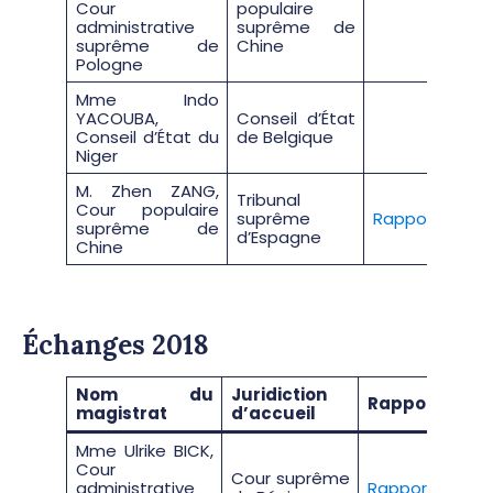
Cour
populaire
administrative
suprême de
suprême de
Chine
Pologne
Mme Indo
YACOUBA,
Conseil d’État
Conseil d’État du
de Belgique
Niger
M. Zhen ZANG,
Tribunal
Cour populaire
suprême
Rapport
suprême de
d’Espagne
Chine
Échanges 2018
Nom du
Juridiction
Rapport
magistrat
d’accueil
Mme Ulrike BICK,
Cour
Cour suprême
administrative
Rapport