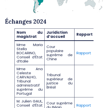
Échanges 2024
Nom du
Juridiction
Rapport
magistrat
d’accueil
Mme Maria
Cour
Stella
populaire
BOCARINO,
Rapport
suprême de
Conseil d’État
Chine
d’Italie
Mme Ana
Celeste
Tribunal
CARVALHO,
supérieur de
Tribunal
justice du
administratif
Brésil
suprême du
Portugal
M. Julien GAUL,
Cour suprême
Conseil d’État
Rapport
du Bénin