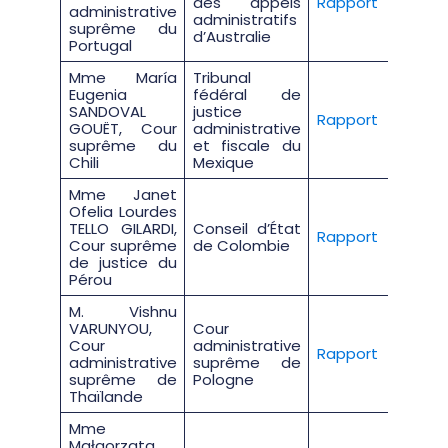
des appels
Rapport
administrative
administratifs
suprême du
d’Australie
Portugal
Mme María
Tribunal
Eugenia
fédéral de
SANDOVAL
justice
Rapport
GOUËT, Cour
administrative
suprême du
et fiscale du
Chili
Mexique
Mme Janet
Ofelia Lourdes
TELLO GILARDI,
Conseil d’État
Rapport
Cour suprême
de Colombie
de justice du
Pérou
M. Vishnu
VARUNYOU,
Cour
Cour
administrative
Rapport
administrative
suprême de
suprême de
Pologne
Thaïlande
Mme
Małgorzata