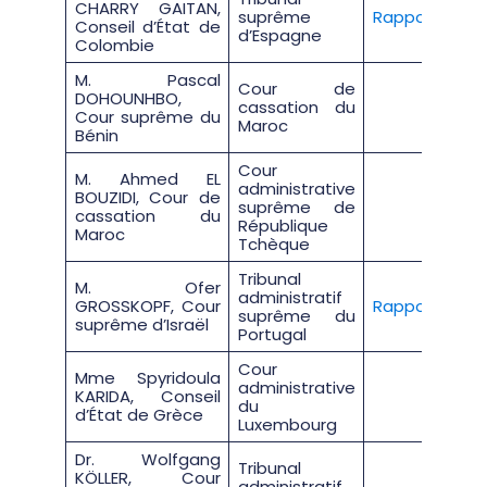
CHARRY GAITAN,
suprême
Rapport
Conseil d’État de
d’Espagne
Colombie
M. Pascal
Cour de
DOHOUNHBO,
cassation du
Cour suprême du
Maroc
Bénin
Cour
M. Ahmed EL
administrative
BOUZIDI, Cour de
suprême de
cassation du
République
Maroc
Tchèque
Tribunal
M. Ofer
administratif
GROSSKOPF, Cour
Rapport
suprême du
suprême d’Israël
Portugal
Cour
Mme Spyridoula
administrative
KARIDA, Conseil
du
d’État de Grèce
Luxembourg
Dr. Wolfgang
Tribunal
KÖLLER, Cour
administratif