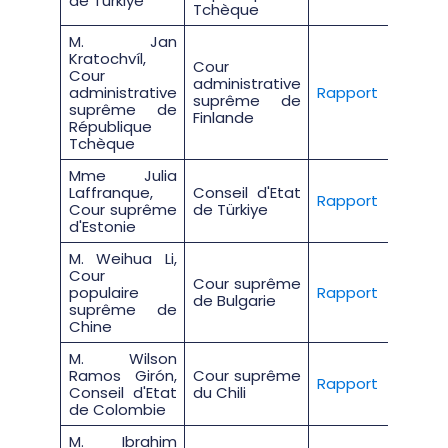
de Türkiye
Tchèque
M. Jan
Kratochvíl,
Cour
Cour
administrative
administrative
Rapport
suprême de
suprême de
Finlande
République
Tchèque
Mme Julia
Laffranque,
Conseil d'Etat
Rapport
Cour suprême
de Türkiye
d'Estonie
M. Weihua Li,
Cour
Cour suprême
populaire
Rapport
de Bulgarie
suprême de
Chine
M. Wilson
Ramos Girón,
Cour suprême
Rapport
Conseil d'Etat
du Chili
de Colombie
M. Ibrahim