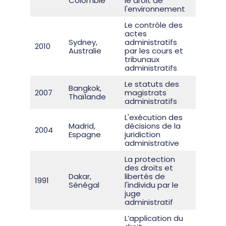
Colombie
le droit de
recueil
l'environnement
Le contrôle des
actes
Sydney,
administratifs
Rappo
2010
Australie
par les cours et
généra
tribunaux
administratifs
Le statuts des
Bangkok,
Rappo
2007
magistrats
Thaïlande
généra
administratifs
L'exécution des
Madrid,
décisions de la
Rappo
2004
Espagne
juridiction
généra
administrative
La protection
des droits et
Dakar,
libertés de
Rappo
1991
Sénégal
l'individu par le
généra
juge
administratif
L’application du