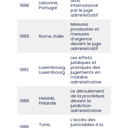
droit
Lisbonne,
Rappo
1998
international
Portugal
généra
par le juge
administratif
Mesures
provisoires et
mesures
Rappo
1995
Rome, Italie
d’urgence
généra
devant le juge
administratif
Les effets
juridiques et
Luxembourg,
pratiques des
Rappo
1992
Luxembourg
jugements en
généra
matière
administrative
Le déroulement
de la procédure
Helsinki,
Rappo
1989
devant la
Finlande
généra
juridiction
administrative
L’accès des
Tunis,
justiciables à la
Rappo
1986