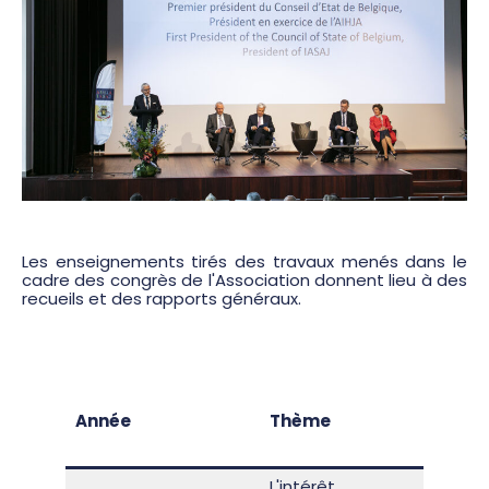
Les enseignements tirés des travaux menés dans le
cadre des congrès de l'Association donnent lieu à des
recueils et des rapports généraux.
Recue
et
Année
Thème
rappo
génér
L'intérêt