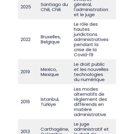
Santiago du
général,
11ème
2025
Chili, Chili
l'administration
recueil
et le juge
Le rôle des
hautes
juridictions
Bruxelles,
10ème
2022
administratives
Belgique
recueil
pendant la
crise de la
Covid-19
Le droit public
Mexico,
et les nouvelles
9ème
2019
Mexique
technologies
recueil
du numérique
Les modes
alternatifs de
Istanbul,
règlement des
8ème
2016
Türkiye
différends en
recueil
matière
administrative
Le juge
Carthagène,
administratif et
7ème
2013